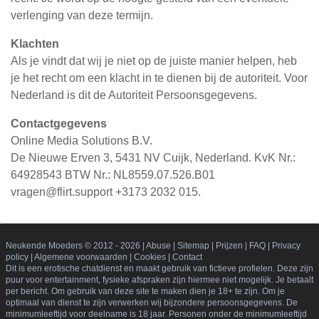
verlenging van deze termijn.
Klachten
Als je vindt dat wij je niet op de juiste manier helpen, heb
je het recht om een klacht in te dienen bij de autoriteit. Voor
Nederland is dit de Autoriteit Persoonsgegevens.
Contactgegevens
Online Media Solutions B.V.
De Nieuwe Erven 3, 5431 NV Cuijk, Nederland. KvK Nr.:
64928543 BTW Nr.: NL8559.07.526.B01
vragen@flirt.support +3173 2032 015.
Neukende Moeders © 2012 - 2026
|
Abuse
|
Sitemap
|
Prijzen
|
FAQ
|
Privacy
policy
|
Algemene voorwaarden
|
Cookies
|
Contact
Dit is een erotische chatdienst en maakt gebruik van fictieve profielen. Deze zijn
puur voor entertainment, fysieke afspraken zijn hiermee niet mogelijk. Je betaalt
per bericht. Om gebruik van deze site te maken dien je 18+ te zijn. Om je
optimaal van dienst te zijn verwerken wij bijzondere persoonsgegevens. De
minimumleeftijd voor deelname is 18 jaar. Personen onder de minimumleeftijd